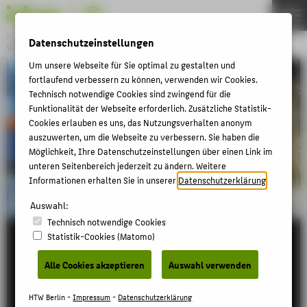
Bachelor
Datenschutzeinstellungen
WIRTSCHAFT UND POLITIK
Menu
Um unsere Webseite für Sie optimal zu gestalten und
fortlaufend verbessern zu können, verwenden wir Cookies.
THEMEN
Technisch notwendige Cookies sind zwingend für die
STUDIUM
Funktionalität der Webseite erforderlich. Zusätzliche Statistik-
Cookies erlauben es uns, das Nutzungsverhalten anonym
BEWERBUNG
auszuwerten, um die Webseite zu verbessern. Sie haben die
KARRIERE
Möglichkeit, Ihre Datenschutzeinstellungen über einen Link im
unteren Seitenbereich jederzeit zu ändern. Weitere
PERSONEN
Informationen erhalten Sie in unserer
Datenschutzerklärung
.
MASTER
Auswahl:
Technisch notwendige Cookies
Statistik-Cookies (Matomo)
Wirtschaft und Politik studieren
ZENTRALE SEITEN
PORTALE
Alle Cookies akzeptieren
Auswahl verwenden
Handel, Klima, Europa oder der Arbeitsmarkt —
Wirtschaft und Politik sind untrennbar vernetzt:
BERATUNG & SERVICE
HTW Berlin -
Impressum
-
Datenschutzerklärung
Wirtschaftspolitik ist ein zentrales Feld der politischen