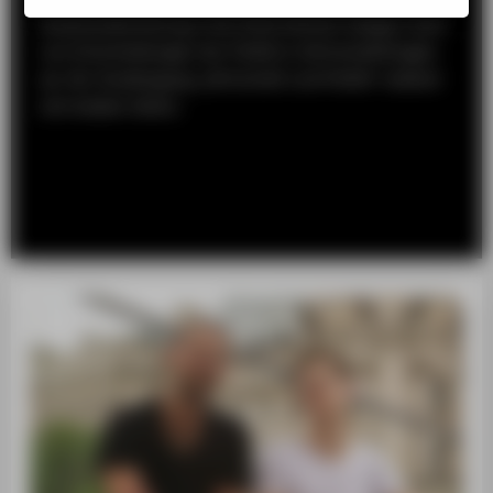
ZENTRALEINRICHTUNGEN
Auseinandersetzung. Und Unternehmen hängen stark
von Entscheidungen der Politik in Wirtschaftsfragen
ab. Der Studiengang „Wirtschaft und Politik“ widmet
sich beiden Seiten.